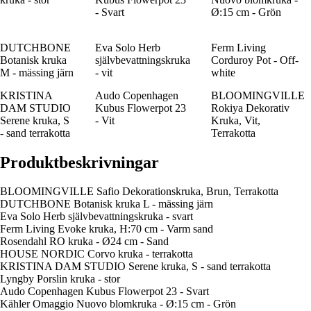
- Svart
Ø:15 cm - Grön
DUTCHBONE
Eva Solo Herb
Ferm Living
Botanisk kruka
självbevattningskruka
Corduroy Pot - Off-
M - mässing järn
- vit
white
KRISTINA
Audo Copenhagen
BLOOMINGVILLE
DAM STUDIO
Kubus Flowerpot 23
Rokiya Dekorativ
Serene kruka, S
- Vit
Kruka, Vit,
- sand terrakotta
Terrakotta
Produktbeskrivningar
BLOOMINGVILLE Safio Dekorationskruka, Brun, Terrakotta
DUTCHBONE Botanisk kruka L - mässing järn
Eva Solo Herb självbevattningskruka - svart
Ferm Living Evoke kruka, H:70 cm - Varm sand
Rosendahl RO kruka - Ø24 cm - Sand
HOUSE NORDIC Corvo kruka - terrakotta
KRISTINA DAM STUDIO Serene kruka, S - sand terrakotta
Lyngby Porslin kruka - stor
Audo Copenhagen Kubus Flowerpot 23 - Svart
Kähler Omaggio Nuovo blomkruka - Ø:15 cm - Grön