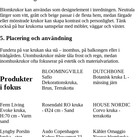
Blomkrukor kan användas som designelement i inredningen. Neutrala
färger som vitt, grått och beige passar i de flesta hem, medan färgade
eller mönstrade krukor kan skapa kontrast och personlighet. Tänk
också på hur krukorna samspelar med möbler, väggar och växter.
5. Placering och användning
Fundera på var krukan ska stå – inomhus, på balkongen eller i
trädgården. Utomhuskrukor måste tåla frost och regn, medan
inomhuskrukor ofta fokuserar på estetik och materialvariation.
BLOOMINGVILLE
DUTCHBONE
Safio
Botanisk kruka L -
Produkter
Dekorationskruka,
mässing järn
i fokus
Brun, Terrakotta
Ferm Living
Rosendahl RO kruka
HOUSE NORDIC
Evoke kruka,
- Ø24 cm - Sand
Corvo kruka -
H:70 cm - Varm
terrakotta
sand
Lyngby Porslin
Audo Copenhagen
Kähler Omaggio
kruka - stor
Kubus Flowerpot 23
Nuovo blomkruka -