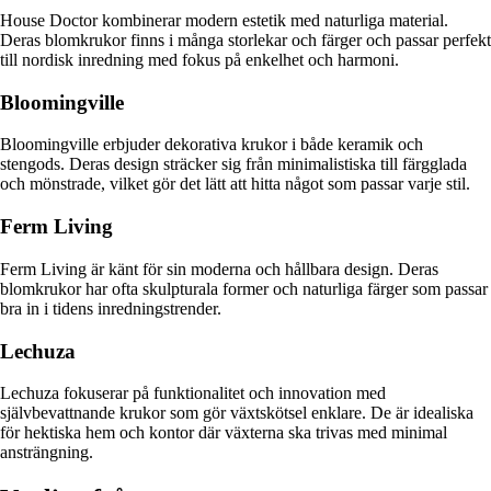
House Doctor kombinerar modern estetik med naturliga material.
Deras blomkrukor finns i många storlekar och färger och passar perfekt
till nordisk inredning med fokus på enkelhet och harmoni.
Bloomingville
Bloomingville erbjuder dekorativa krukor i både keramik och
stengods. Deras design sträcker sig från minimalistiska till färgglada
och mönstrade, vilket gör det lätt att hitta något som passar varje stil.
Ferm Living
Ferm Living är känt för sin moderna och hållbara design. Deras
blomkrukor har ofta skulpturala former och naturliga färger som passar
bra in i tidens inredningstrender.
Lechuza
Lechuza fokuserar på funktionalitet och innovation med
självbevattnande krukor som gör växtskötsel enklare. De är idealiska
för hektiska hem och kontor där växterna ska trivas med minimal
ansträngning.