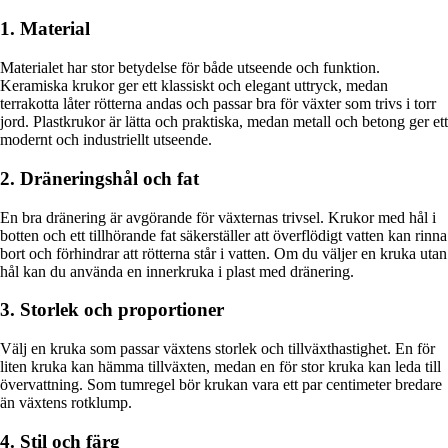
1. Material
Materialet har stor betydelse för både utseende och funktion.
Keramiska krukor ger ett klassiskt och elegant uttryck, medan
terrakotta låter rötterna andas och passar bra för växter som trivs i torr
jord. Plastkrukor är lätta och praktiska, medan metall och betong ger ett
modernt och industriellt utseende.
2. Dräneringshål och fat
En bra dränering är avgörande för växternas trivsel. Krukor med hål i
botten och ett tillhörande fat säkerställer att överflödigt vatten kan rinna
bort och förhindrar att rötterna står i vatten. Om du väljer en kruka utan
hål kan du använda en innerkruka i plast med dränering.
3. Storlek och proportioner
Välj en kruka som passar växtens storlek och tillväxthastighet. En för
liten kruka kan hämma tillväxten, medan en för stor kruka kan leda till
övervattning. Som tumregel bör krukan vara ett par centimeter bredare
än växtens rotklump.
4. Stil och färg