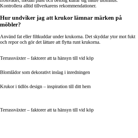
frostväder, medan plast och betong klarar sig bättre utomhus.
Kontrollera alltid tillverkarens rekommendationer.
Hur undviker jag att krukor lämnar märken på
möbler?
Använd fat eller filtkuddar under krukorna. Det skyddar ytor mot fukt
och repor och gör det lättare att flytta runt krukorna.
Terrassväxter – faktorer att ta hänsyn till vid köp
Blomlådor som dekorativt inslag i inredningen
Krukor i tidlös design – inspiration till ditt hem
Terrassväxter – faktorer att ta hänsyn till vid köp