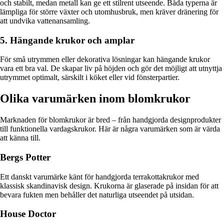
och stabilt, medan metall kan ge ett stilrent utseende. Båda typerna är
lämpliga för större växter och utomhusbruk, men kräver dränering för
att undvika vattenansamling.
5. Hängande krukor och amplar
För små utrymmen eller dekorativa lösningar kan hängande krukor
vara ett bra val. De skapar liv på höjden och gör det möjligt att utnyttja
utrymmet optimalt, särskilt i köket eller vid fönsterpartier.
Olika varumärken inom blomkrukor
Marknaden för blomkrukor är bred – från handgjorda designprodukter
till funktionella vardagskrukor. Här är några varumärken som är värda
att känna till.
Bergs Potter
Ett danskt varumärke känt för handgjorda terrakottakrukor med
klassisk skandinavisk design. Krukorna är glaserade på insidan för att
bevara fukten men behåller det naturliga utseendet på utsidan.
House Doctor