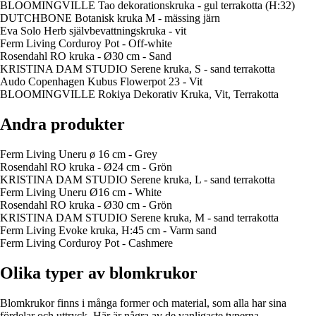
BLOOMINGVILLE Tao dekorationskruka - gul terrakotta (H:32)
DUTCHBONE Botanisk kruka M - mässing järn
Eva Solo Herb självbevattningskruka - vit
Ferm Living Corduroy Pot - Off-white
Rosendahl RO kruka - Ø30 cm - Sand
KRISTINA DAM STUDIO Serene kruka, S - sand terrakotta
Audo Copenhagen Kubus Flowerpot 23 - Vit
BLOOMINGVILLE Rokiya Dekorativ Kruka, Vit, Terrakotta
Andra produkter
Ferm Living Uneru ø 16 cm - Grey
Rosendahl RO kruka - Ø24 cm - Grön
KRISTINA DAM STUDIO Serene kruka, L - sand terrakotta
Ferm Living Uneru Ø16 cm - White
Rosendahl RO kruka - Ø30 cm - Grön
KRISTINA DAM STUDIO Serene kruka, M - sand terrakotta
Ferm Living Evoke kruka, H:45 cm - Varm sand
Ferm Living Corduroy Pot - Cashmere
Olika typer av blomkrukor
Blomkrukor finns i många former och material, som alla har sina
fördelar och uttryck. Här är några av de vanligaste typerna.