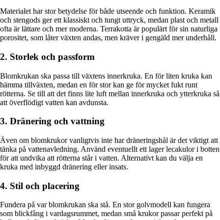
Materialet har stor betydelse för både utseende och funktion. Keramik
och stengods ger ett klassiskt och tungt uttryck, medan plast och metall
ofta är lättare och mer moderna. Terrakotta är populärt för sin naturliga
porositet, som låter växten andas, men kräver i gengäld mer underhåll.
2. Storlek och passform
Blomkrukan ska passa till växtens innerkruka. En för liten kruka kan
hämma tillväxten, medan en för stor kan ge för mycket fukt runt
rötterna. Se till att det finns lite luft mellan innerkruka och ytterkruka så
att överflödigt vatten kan avdunsta.
3. Dränering och vattning
Även om blomkrukor vanligtvis inte har dräneringshål är det viktigt att
tänka på vattenavledning. Använd eventuellt ett lager lecakulor i botten
för att undvika att rötterna står i vatten. Alternativt kan du välja en
kruka med inbyggd dränering eller insats.
4. Stil och placering
Fundera på var blomkrukan ska stå. En stor golvmodell kan fungera
som blickfång i vardagsrummet, medan små krukor passar perfekt på