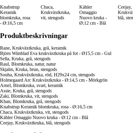
Knabstrup
Chaca,
Kähler
Ceejay,
Keramik
Krukväxtkruka,
Omaggio
Krukväx
blomkruka, rosa
vit, stengods
Nuovo kruka -
blå, ste
- Ø:16,5 cm
Ø:12 cm - Blå
Produktbeskrivningar
Rane, Krukväxtkruka, grå, keramik
Björn Wiinblad Eva krukväxtkruka på fot - Ø15,5 cm - Gul
Sella, Kruka, grå, stengods
Raul, Blomkruka, natur, natur
Skjalm, Kruka, brun, stengods
Souha, Krukväxtkruka, röd, H29x24 cm, stengods
Holmegaard Arc Krukväxtkruka - Ø:14,5 cm - Mörkgrön
Arnel, Blomkruka, svart, keramik
Assie, Kruka, grå, stengods
Zaki, Blomkruka, vit, stengods
Khan, Blomkruka, grå, stengods
Knabstrup Keramik blomkruka, rosa - Ø:16,5 cm
Chaca, Krukväxtkruka, vit, stengods
Kähler Omaggio Nuovo kruka - Ø:12 cm - Blå
Ceejay, Krukväxtkruka, blå, stengods