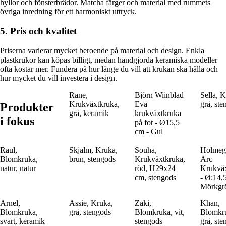
hyllor och fönsterbrädor. Matcha färger och material med rummets
övriga inredning för ett harmoniskt uttryck.
5. Pris och kvalitet
Priserna varierar mycket beroende på material och design. Enkla
plastkrukor kan köpas billigt, medan handgjorda keramiska modeller
ofta kostar mer. Fundera på hur länge du vill att krukan ska hålla och
hur mycket du vill investera i design.
Rane,
Björn Wiinblad
Sella, 
Krukväxtkruka,
Eva
grå, st
Produkter
grå, keramik
krukväxtkruka
i fokus
på fot - Ø15,5
cm - Gul
Raul,
Skjalm, Kruka,
Souha,
Holmeg
Blomkruka,
brun, stengods
Krukväxtkruka,
Arc
natur, natur
röd, H29x24
Krukvä
cm, stengods
- Ø:14,
Mörkgr
Arnel,
Assie, Kruka,
Zaki,
Khan,
Blomkruka,
grå, stengods
Blomkruka, vit,
Blomkr
svart, keramik
stengods
grå, st