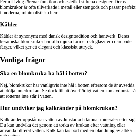
Ferm Living förenar funktion och estetik i stilrena designer. Deras
blomkrukor är ofta tillverkade i metall eller stengods och passar perfekt
i moderna, minimalistiska hem.
Kähler
Kähler är synonymt med dansk designtradition och hantverk. Deras
keramiska blomkrukor har ofta mjuka former och glasyrer i dämpade
färger, vilket ger ett elegant och klassiskt uttryck.
Vanliga frågor
Ska en blomkruka ha hål i botten?
Nej, blomkrukor har vanligtvis inte hål i botten eftersom de är avsedda
att dölja innerkrukan. Se dock till att överflödigt vatten kan avdunsta så
att rötterna inte står i vatten.
Hur undviker jag kalkränder på blomkrukan?
Kalkränder uppstår när vatten avdunstar och lämnar mineraler efter sig.
Du kan undvika det genom att torka av krukan efter vattning eller
använda filtrerat vatten. Kalk kan tas bort med en blandning av ättika
och vatten.