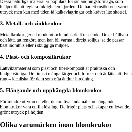
Dessa naturliga material är populära för sin andningsförmåga, som
hjälper till att reglera fuktigheten i jorden. De har ett rustikt och varmt
uttryck men kan med tiden få kalkavlagringar och kräver lite skötsel.
3. Metall- och zinkkrukor
Metallkrukor ger ett modernt och industriellt utseende. De är hållbara
och lätta att rengöra men kan bli varma i direkt solljus, så de passar
bäst inomhus eller i skuggiga miljöer.
4. Plast- och kompositkrukor
Lättviktsmaterial som plast och fiberkomposit är praktiska och
budgetvänliga. De finns i många färger och former och är lätta att flytta
runt – idealiska för dem som ofta ändrar inredning.
5. Hängande och upphängda blomkrukor
För mindre utrymmen eller dekorativa ändamål kan hängande
blomkrukor vara en fin lösning. De frigör plats och skapar ett levande,
grönt uttryck på höjden.
Olika varumärken inom blomkrukor