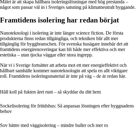
Målet är att skapa hållbara isoleringslösningar med hög prestanda –
något som passar väl in i Sveriges satsning på klimatneutralt byggande.
Framtidens isolering har redan börjat
Nanoteknologi i isolering är inte längre science fiction. De första
produkterna finns redan tillgängliga, och tekniken blir allt mer
tillgänglig för byggbranschen. För svenska husägare innebär det att
framtidens energirenoveringar kan bli både mer effektiva och mer
estetiska – utan tjocka väggar eller stora ingrepp.
När vi i Sverige fortsätter att arbeta mot ett mer energieffektivt och
hållbart samhälle kommer nanoteknologin att spela en allt viktigare
roll. Framtidens isoleringsmaterial är inte på väg – de är redan här.
Håll koll på fukten året runt – så skyddar du ditt hem
Sockelisolering för fritidshus: Så anpassas lösningen efter byggnadens
behov
Sov bättre med väggisolering – mindre buller och mer ro