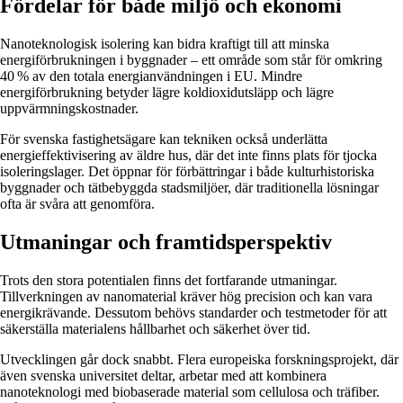
Fördelar för både miljö och ekonomi
Nanoteknologisk isolering kan bidra kraftigt till att minska
energiförbrukningen i byggnader – ett område som står för omkring
40 % av den totala energianvändningen i EU. Mindre
energiförbrukning betyder lägre koldioxidutsläpp och lägre
uppvärmningskostnader.
För svenska fastighetsägare kan tekniken också underlätta
energieffektivisering av äldre hus, där det inte finns plats för tjocka
isoleringslager. Det öppnar för förbättringar i både kulturhistoriska
byggnader och tätbebyggda stadsmiljöer, där traditionella lösningar
ofta är svåra att genomföra.
Utmaningar och framtidsperspektiv
Trots den stora potentialen finns det fortfarande utmaningar.
Tillverkningen av nanomaterial kräver hög precision och kan vara
energikrävande. Dessutom behövs standarder och testmetoder för att
säkerställa materialens hållbarhet och säkerhet över tid.
Utvecklingen går dock snabbt. Flera europeiska forskningsprojekt, där
även svenska universitet deltar, arbetar med att kombinera
nanoteknologi med biobaserade material som cellulosa och träfiber.