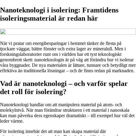
Nanoteknologi i isolering: Framtidens
isoleringsmaterial är redan här
När vi pratar om energibesparingar i hemmet tänker de flesta på
tjockare väggar, bättre fönster och extra lager av mineralull. Men i
forskningslaboratorier runt om i världen har ett tyst teknologiskt
genombrott skett: nanoteknologin är på väg att förändra hur vi isolerar
våra byggnader. De nya materialen är lättare, tunnare och betydligt mer
effektiva än traditionella lösningar – och de finns redan på marknaden.
Vad är nanoteknologi – och varför spelar
det roll för isolering?
Nanoteknologi handlar om att manipulera material på atom- och
molekylnivå. När man förändrar strukturen i ett material i nanoskala
kan man påverka dess egenskaper dramatiskt – till exempel hur väl det
leder värme.
För isolering innebär det att man kan skapa material där