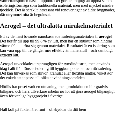
värmetransporten nästan upphör. Det gör det möjligt att uppnå samma
isoleringsförmåga som traditionella material, men med mycket mindre
tjocklek. Det är särskilt intressant vid renoveringar av äldre byggnader,
där utrymmet ofta är begränsat.
Aerogel – det ultralätta mirakelmaterialet
Ett av de mest lovande nanobaserade isoleringsmaterialen är
aerogel
.
Det består till upp till 99,8 % av luft, men har en struktur som hindrar
värme från att röra sig genom materialet. Resultatet är en isolering som
kan vara upp till tre gånger mer effektiv än mineralull – och samtidigt
extremt lätt.
Aerogel utvecklades ursprungligen för rymdindustrin, men används
idag i allt från fönsterisolering till byggkomponenter och rörisolering.
Det kan tillverkas som skivor, granulat eller flexibla mattor, vilket gör
det enkelt att anpassa till olika användningsområden.
Hittills har priset varit en utmaning, men produktionen blir gradvis
billigare, och flera tillverkare arbetar nu för att göra aerogel tillgängligt
även för vanliga byggprojekt i Sverige.
Håll koll på fukten året runt – så skyddar du ditt hem