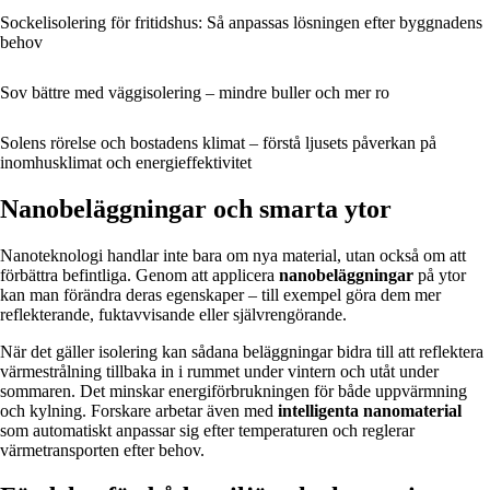
Sockelisolering för fritidshus: Så anpassas lösningen efter byggnadens
behov
Sov bättre med väggisolering – mindre buller och mer ro
Solens rörelse och bostadens klimat – förstå ljusets påverkan på
inomhusklimat och energieffektivitet
Nanobeläggningar och smarta ytor
Nanoteknologi handlar inte bara om nya material, utan också om att
förbättra befintliga. Genom att applicera
nanobeläggningar
på ytor
kan man förändra deras egenskaper – till exempel göra dem mer
reflekterande, fuktavvisande eller självrengörande.
När det gäller isolering kan sådana beläggningar bidra till att reflektera
värmestrålning tillbaka in i rummet under vintern och utåt under
sommaren. Det minskar energiförbrukningen för både uppvärmning
och kylning. Forskare arbetar även med
intelligenta nanomaterial
som automatiskt anpassar sig efter temperaturen och reglerar
värmetransporten efter behov.