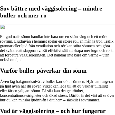
Sov bättre med väggisolering – mindre
buller och mer ro
En god natts sömn handlar inte bara om en skön säng och ett mörkt
sovrum. Ljudnivån i hemmet spelar en större roll än många tror. Trafik,
grannar eller ljud från ventilation och rör kan störa sömnen och göra
det svårare att slappna av. Ett effektivt sätt att skapa mer lugn och ro är
att förbättra väggisoleringen. Det handlar inte bara om värme – utan
också om ljud.
Varför buller påverkar din sömn
Även låg bakgrundsnivå av buller kan störa sömnen. Hjärnan reagerar
på ljud även när du sover, vilket kan leda till att du vaknar tillfälligt
eller får en ytligare sömn. På sikt kan det ge trötthet,
koncentrationssvårigheter och ökad stress. Därför är det värt att se över
hur du kan minska ljudnivån i ditt hem – särskilt i sovrummet.
Vad är väggisolering – och hur fungerar