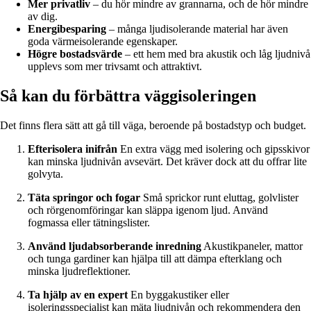
Mer privatliv
– du hör mindre av grannarna, och de hör mindre
av dig.
Energibesparing
– många ljudisolerande material har även
goda värmeisolerande egenskaper.
Högre bostadsvärde
– ett hem med bra akustik och låg ljudnivå
upplevs som mer trivsamt och attraktivt.
Så kan du förbättra väggisoleringen
Det finns flera sätt att gå till väga, beroende på bostadstyp och budget.
Efterisolera inifrån
En extra vägg med isolering och gipsskivor
kan minska ljudnivån avsevärt. Det kräver dock att du offrar lite
golvyta.
Täta springor och fogar
Små sprickor runt eluttag, golvlister
och rörgenomföringar kan släppa igenom ljud. Använd
fogmassa eller tätningslister.
Använd ljudabsorberande inredning
Akustikpaneler, mattor
och tunga gardiner kan hjälpa till att dämpa efterklang och
minska ljudreflektioner.
Ta hjälp av en expert
En byggakustiker eller
isoleringsspecialist kan mäta ljudnivån och rekommendera den