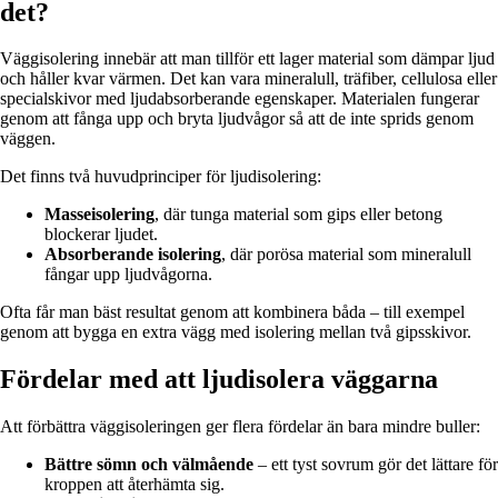
det?
Väggisolering innebär att man tillför ett lager material som dämpar ljud
och håller kvar värmen. Det kan vara mineralull, träfiber, cellulosa eller
specialskivor med ljudabsorberande egenskaper. Materialen fungerar
genom att fånga upp och bryta ljudvågor så att de inte sprids genom
väggen.
Det finns två huvudprinciper för ljudisolering:
Masseisolering
, där tunga material som gips eller betong
blockerar ljudet.
Absorberande isolering
, där porösa material som mineralull
fångar upp ljudvågorna.
Ofta får man bäst resultat genom att kombinera båda – till exempel
genom att bygga en extra vägg med isolering mellan två gipsskivor.
Fördelar med att ljudisolera väggarna
Att förbättra väggisoleringen ger flera fördelar än bara mindre buller:
Bättre sömn och välmående
– ett tyst sovrum gör det lättare för
kroppen att återhämta sig.