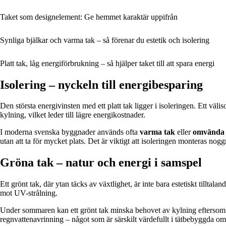
Taket som designelement: Ge hemmet karaktär uppifrån
Synliga bjälkar och varma tak – så förenar du estetik och isolering
Platt tak, låg energiförbrukning – så hjälper taket till att spara energi
Isolering – nyckeln till energibesparing
Den största energivinsten med ett platt tak ligger i isoleringen. Ett 
kylning, vilket leder till lägre energikostnader.
I moderna svenska byggnader används ofta
varma tak
eller
omvända 
utan att ta för mycket plats. Det är viktigt att isoleringen monteras n
Gröna tak – natur och energi i samspel
Ett grönt tak, där ytan täcks av växtlighet, är inte bara estetiskt till
mot UV-strålning.
Under sommaren kan ett grönt tak minska behovet av kylning eftersom det 
regnvattenavrinning – något som är särskilt värdefullt i tätbebyggda 