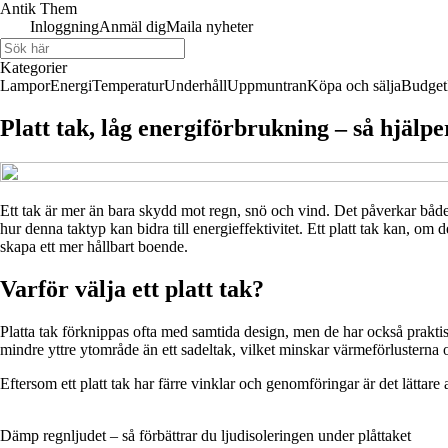
Antik Them
Inloggning
Anmäl dig
Maila nyheter
Kategorier
Lampor
Energi
Temperatur
Underhåll
Uppmuntran
Köpa och sälja
Budget
Platt tak, låg energiförbrukning – så hjälper
Ett tak är mer än bara skydd mot regn, snö och vind. Det påverkar både 
hur denna taktyp kan bidra till energieffektivitet. Ett platt tak kan, om de
skapa ett mer hållbart boende.
Varför välja ett platt tak?
Platta tak förknippas ofta med samtida design, men de har också praktiska
mindre yttre ytområde än ett sadeltak, vilket minskar värmeförlusterna o
Eftersom ett platt tak har färre vinklar och genomföringar är det lättare
Dämp regnljudet – så förbättrar du ljudisoleringen under plåttaket