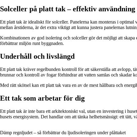
Solceller på platt tak – effektiv användning
Ett platt tak är idealiskt för solceller. Panelerna kan monteras i optima
mellan årstiderna, är det extra viktigt att kunna justera panelernas lutnin
Kombinationen av god isolering och solceller gör det möjligt att skapa
förbättrar miljön runt byggnaden.
Underhåll och livslängd
Ett platt tak kräver regelbunden kontroll för att säkerställa att avlopp,
brunnar och kontroll av fogar förhindrar att vatten samlas och skadar k
Med rätt skötsel kan ett platt tak vara en av de mest hållbara och ener
Ett tak som arbetar för dig
Ett platt tak är inte bara ett arkitektoniskt val, utan en investering i h
husets energisystem. Det handlar om att tänka helhetsmässigt: ett tätt, vä
Dämp regnljudet – så förbättrar du ljudisoleringen under plåttaket