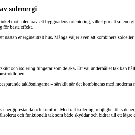
 av solenergi
l vinkel mot solen oavsett byggnadens orientering, vilket gör att solenerg
g för bästa effekt.
 ett nästan energineutralt hus. Många väljer även att kombinera solcel
 tätskikt och isolering fungerar som de ska. Ett väl underhållet tak kan h
onstruktionen.
gibesparande taklösningarna – särskilt när det kombineras med moderna m
usets energiprestanda och komfort. Med rätt isolering, möjlighet till solen
lisolerat och funktionellt tak som både skyddar och bidrar till ett lägre 