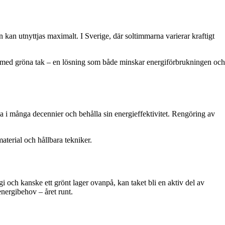
in kan utnyttjas maximalt. I Sverige, där soltimmarna varierar kraftigt
ler med gröna tak – en lösning som både minskar energiförbrukningen och
ålla i många decennier och behålla sin energieffektivitet. Rengöring av
aterial och hållbara tekniker.
ergi och kanske ett grönt lager ovanpå, kan taket bli en aktiv del av
energibehov – året runt.