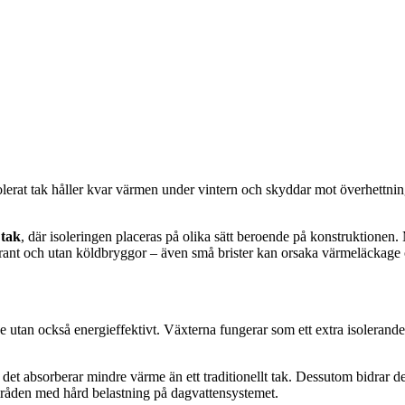
välisolerat tak håller kvar värmen under vintern och skyddar mot överh
tak
, där isoleringen placeras på olika sätt beroende på konstruktionen.
oggrant och utan köldbryggor – även små brister kan orsaka värmeläckage
talande utan också energieffektivt. Växterna fungerar som ett extra isole
absorberar mindre värme än ett traditionellt tak. Dessutom bidrar det til
områden med hård belastning på dagvattensystemet.