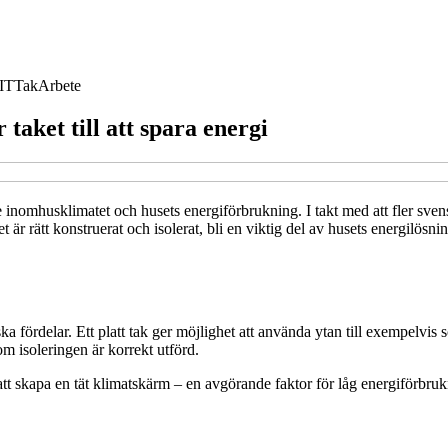
IT
Tak
Arbete
 taket till att spara energi
inomhusklimatet och husets energiförbrukning. I takt med att fler svens
t är rätt konstruerat och isolerat, bli en viktig del av husets energilösnin
 fördelar. Ett platt tak ger möjlighet att använda ytan till exempelvis s
m isoleringen är korrekt utförd.
 att skapa en tät klimatskärm – en avgörande faktor för låg energiförbrukn