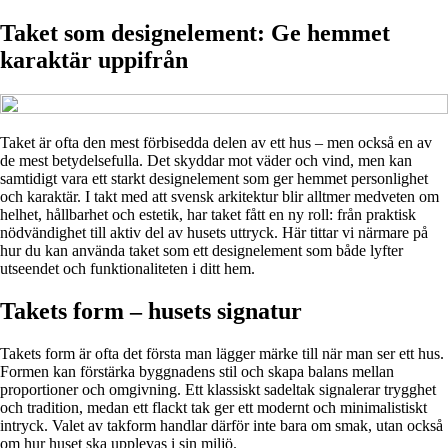
Taket som designelement: Ge hemmet
karaktär uppifrån
Taket är ofta den mest förbisedda delen av ett hus – men också en av
de mest betydelsefulla. Det skyddar mot väder och vind, men kan
samtidigt vara ett starkt designelement som ger hemmet personlighet
och karaktär. I takt med att svensk arkitektur blir alltmer medveten om
helhet, hållbarhet och estetik, har taket fått en ny roll: från praktisk
nödvändighet till aktiv del av husets uttryck. Här tittar vi närmare på
hur du kan använda taket som ett designelement som både lyfter
utseendet och funktionaliteten i ditt hem.
Takets form – husets signatur
Takets form är ofta det första man lägger märke till när man ser ett hus.
Formen kan förstärka byggnadens stil och skapa balans mellan
proportioner och omgivning. Ett klassiskt sadeltak signalerar trygghet
och tradition, medan ett flackt tak ger ett modernt och minimalistiskt
intryck. Valet av takform handlar därför inte bara om smak, utan också
om hur huset ska upplevas i sin miljö.