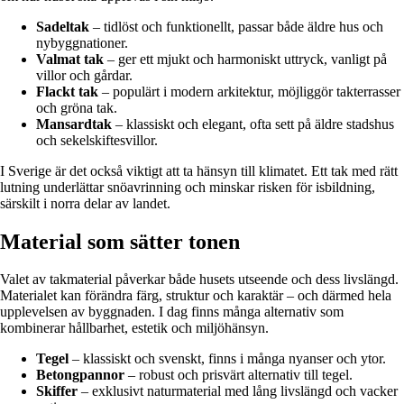
Sadeltak
– tidlöst och funktionellt, passar både äldre hus och
nybyggnationer.
Valmat tak
– ger ett mjukt och harmoniskt uttryck, vanligt på
villor och gårdar.
Flackt tak
– populärt i modern arkitektur, möjliggör takterrasser
och gröna tak.
Mansardtak
– klassiskt och elegant, ofta sett på äldre stadshus
och sekelskiftesvillor.
I Sverige är det också viktigt att ta hänsyn till klimatet. Ett tak med rätt
lutning underlättar snöavrinning och minskar risken för isbildning,
särskilt i norra delar av landet.
Material som sätter tonen
Valet av takmaterial påverkar både husets utseende och dess livslängd.
Materialet kan förändra färg, struktur och karaktär – och därmed hela
upplevelsen av byggnaden. I dag finns många alternativ som
kombinerar hållbarhet, estetik och miljöhänsyn.
Tegel
– klassiskt och svenskt, finns i många nyanser och ytor.
Betongpannor
– robust och prisvärt alternativ till tegel.
Skiffer
– exklusivt naturmaterial med lång livslängd och vacker