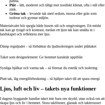
patina.
Plåt
– lätt, modernt och tåligt mot nordiskt klimat, ofta i stål eller
zink.
Gröna tak
– levande tak med sedum, mossa eller gräs som
isolerar och gynnar miljön.
Materialvalet bör spegla både husets stil och omgivningen. Ett mörkt
tak kan ge tyngd och kontrast, medan ett ljust tak kan smälta in i
landskapet och reflektera mer ljus.
Dämp regnljudet – så förbättrar du ljudisoleringen under plåttaket
Taket som designelement: Ge hemmet karaktär uppifrån
Synliga bjälkar och varma tak – så förenar du estetik och isolering
Platt tak, låg energiförbrukning – så hjälper taket till att spara energi
Ljus, luft och liv – takets nya funktioner
I dagens byggande handlar taket inte bara om skydd, utan också om att
skapa ljus och liv i hemmet. Stora takfönster, glastak och takterrasser