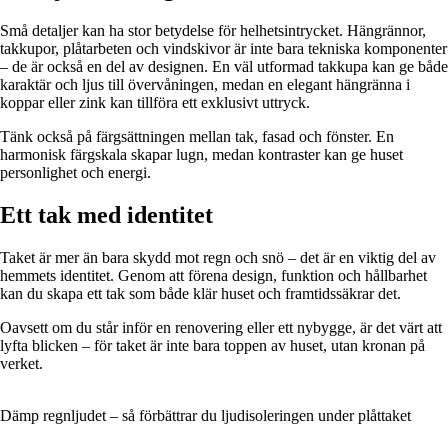
Små detaljer kan ha stor betydelse för helhetsintrycket. Hängrännor,
takkupor, plåtarbeten och vindskivor är inte bara tekniska komponenter
– de är också en del av designen. En väl utformad takkupa kan ge både
karaktär och ljus till övervåningen, medan en elegant hängränna i
koppar eller zink kan tillföra ett exklusivt uttryck.
Tänk också på färgsättningen mellan tak, fasad och fönster. En
harmonisk färgskala skapar lugn, medan kontraster kan ge huset
personlighet och energi.
Ett tak med identitet
Taket är mer än bara skydd mot regn och snö – det är en viktig del av
hemmets identitet. Genom att förena design, funktion och hållbarhet
kan du skapa ett tak som både klär huset och framtidssäkrar det.
Oavsett om du står inför en renovering eller ett nybygge, är det värt att
lyfta blicken – för taket är inte bara toppen av huset, utan kronan på
verket.
Dämp regnljudet – så förbättrar du ljudisoleringen under plåttaket