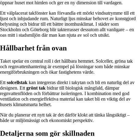
öppnar huset mot himlen och ger en ny dimension till vardagen.
Ett välplacerat takfönster kan förvandla ett mörkt vindsutrymme till ett
ljust och inbjudande rum. Naturligt ljus minskar behovet av konstgjord
belysning och bidrar till ett bättre inomhusklimat. I städer som
Stockholm och Göteborg blir takterrasser dessutom allt vanligare – en
oas mitt i stadsmiljön där man kan njuta av sol och utsikt.
Hållbarhet från ovan
Taket spelar en central roll i det hållbara hemmet. Solceller, gröna tak
och regnvattenhantering är exempel på lösningar som både minskar
energiförbrukningen och ökar fastighetens värde.
Ett
solcellstak
kan integreras direkt i takytan och bli en naturlig del av
designen. Ett
grönt tak
bidrar till biologisk mångfald, dämpar
regnvattenflöden och förbättrar isoleringen. I kombination med god
ventilation och energieffektiva material kan taket bli en viktig del av
husets klimatsmarta helhet.
När du planerar ett nytt tak är det därför klokt att tänka långsiktigt –
både ur miljömässigt och ekonomiskt perspektiv.
Detaljerna som gör skillnaden